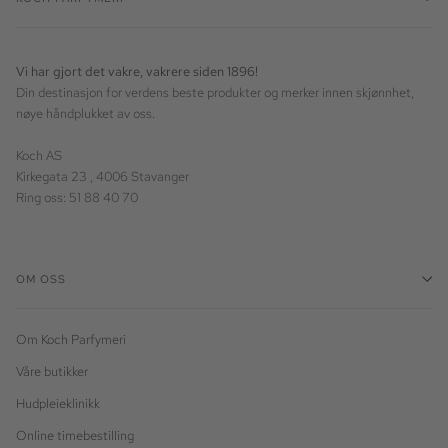
Vi har gjort det vakre, vakrere siden 1896!
Din destinasjon for verdens beste produkter og merker innen skjønnhet,
nøye håndplukket av oss.
Koch AS
Kirkegata 23 , 4006 Stavanger
Ring oss: 51 88 40 70
OM OSS
Om Koch Parfymeri
Våre butikker
Hudpleieklinikk
Online timebestilling