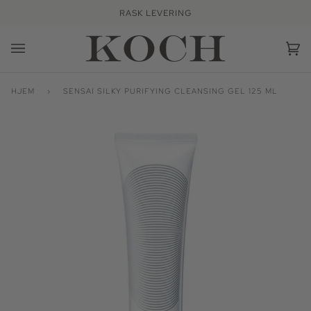
Hopp
RASK LEVERING
videre
Ha
(0
HJEM
›
SENSAI SILKY PURIFYING CLEANSING GEL 125 ML