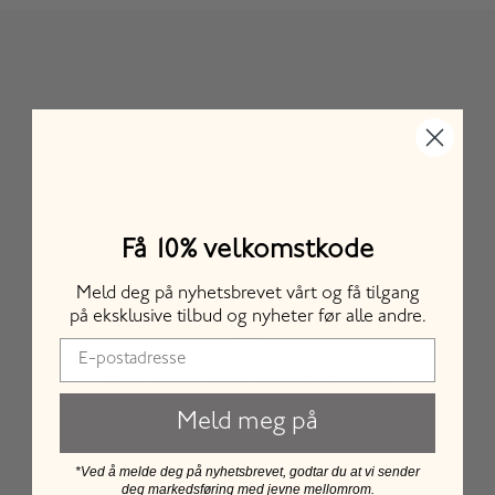
for den valgte fargen/varianten.
GRATIS FRAKT OVER 300,-
Få 10% velkomstkode
AUTORISERT FORHANDLER
Meld deg på nyhetsbrevet vårt og få tilgang
på eksklusive tilbud og nyheter før alle andre.
BETAL MED KLARNA, VIPPS ELLER KORT
Meld meg på
*Ved å melde deg på nyhetsbrevet, godtar du at vi sender
deg markedsføring med jevne mellomrom.