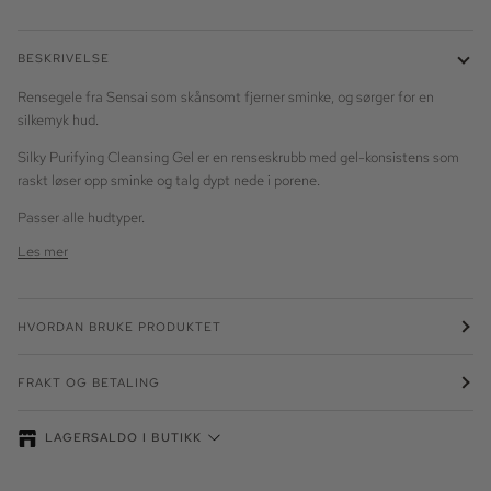
BESKRIVELSE
Rensegele fra Sensai som skånsomt fjerner sminke, og sørger for en
silkemyk hud.
Silky Purifying Cleansing Gel er en renseskrubb med gel-konsistens som
raskt løser opp sminke og talg dypt nede i porene.
Passer alle hudtyper.
Les mer
HVORDAN BRUKE PRODUKTET
FRAKT OG BETALING
LAGERSALDO I BUTIKK
Lagersaldo kan variere - ring oss for å reservere din vare. Lager vises