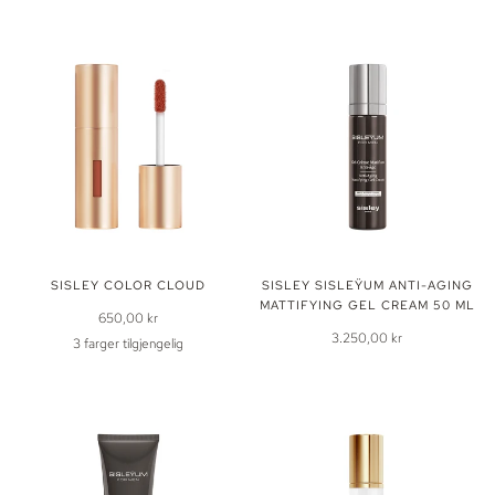
SISLEY COLOR CLOUD
SISLEY SISLEŸUM ANTI-AGING
MATTIFYING GEL CREAM 50 ML
650,00 kr
3.250,00 kr
3 farger tilgjengelig
1
2
3
Tawny
Rosy
Berry