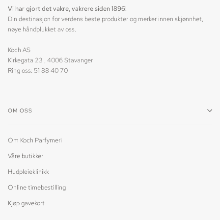
Vi har gjort det vakre, vakrere siden 1896!
Din destinasjon for verdens beste produkter og merker innen skjønnhet,
nøye håndplukket av oss.
Koch AS
Kirkegata 23 , 4006 Stavanger
Ring oss: 51 88 40 70
OM OSS
Om Koch Parfymeri
Våre butikker
Hudpleieklinikk
Online timebestilling
Kjøp gavekort