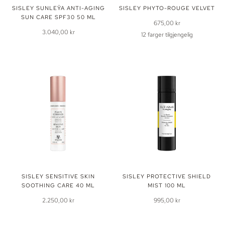
SISLEY SUNLEŸA ANTI-AGING
SISLEY PHYTO-ROUGE VELVET
SUN CARE SPF30 50 ML
675,00 kr
3.040,00 kr
12 farger tilgjengelig
10
11
12
20
21
Beige
Beige
Beige
Rose
Rose
22
30
31
40
41
Nude
Bloom
Crush
Sweet
Pop
Rose
Rose
Orange
Rouge
Rouge
42
43
Punch
Spice
Fawn
Icon
Flame
Rouge
Rouge
Royal
Ardent
SISLEY SENSITIVE SKIN
SISLEY PROTECTIVE SHIELD
SOOTHING CARE 40 ML
MIST 100 ML
2.250,00 kr
995,00 kr