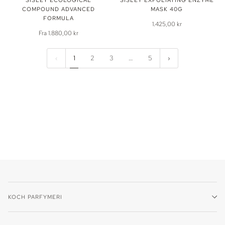
COMPOUND ADVANCED
MASK 40G
FORMULA
1.425,00 kr
Fra 1.880,00 kr
1
2
3
…
5
KOCH PARFYMERI