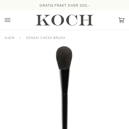
Hopp
GRATIS FRAKT OVER 300,-
videre
Ha
(0
HJEM
›
SENSAI CHEEK BRUSH