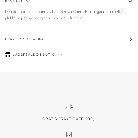
BESKRIVELSE
Den fine kombinasjonen av hår i Sensai Cheek Brush gjør det enkelt å
plukke opp farge, og gir en jevn og feilfri finish.
FRAKT OG BETALING
LAGERSALDO I BUTIKK
Lagersaldo kan variere - ring oss for å reservere din vare. Lager vises
for den valgte fargen/varianten.
GRATIS FRAKT OVER 300,-