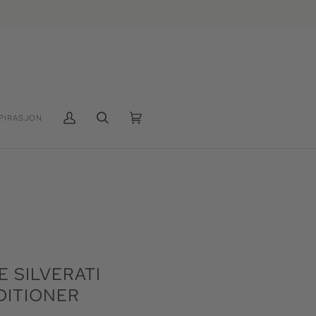
PIRASJON
Min
Søk
Handlekurv
(0)
konto
E SILVERATI
ITIONER