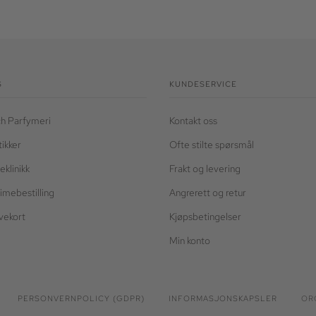
S
KUNDESERVICE
h Parfymeri
Kontakt oss
tikker
Ofte stilte spørsmål
eklinikk
Frakt og levering
timebestilling
Angrerett og retur
vekort
Kjøpsbetingelser
Min konto
PERSONVERNPOLICY (GDPR)
INFORMASJONSKAPSLER
ORG