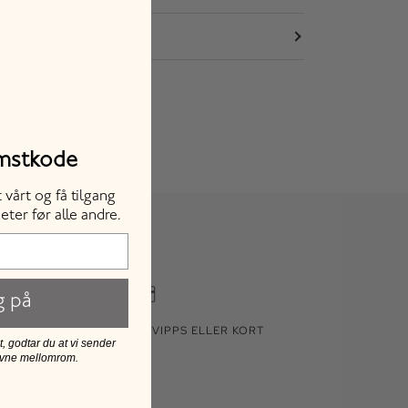
 BETALING
SALDO I BUTIKK
 kan variere - ring oss for å reservere din vare. Lager
den valgte fargen/varianten.
omstkode
vårt og få tilgang
eter før alle andre.
g på
BETAL MED KLARNA, VIPPS ELLER KORT
 godtar du at vi sender
evne mellomrom.