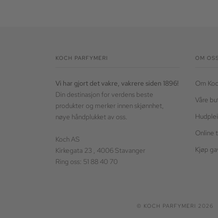
KOCH PARFYMERI
OM OS
Vi har gjort det vakre, vakrere siden 1896!
Om Koc
Din destinasjon for verdens beste
Våre bu
produkter og merker innen skjønnhet,
Hudplei
nøye håndplukket av oss.
Online 
Koch AS
Kjøp ga
Kirkegata 23 , 4006 Stavanger
Ring oss: 51 88 40 70
©
KOCH PARFYMERI
2026