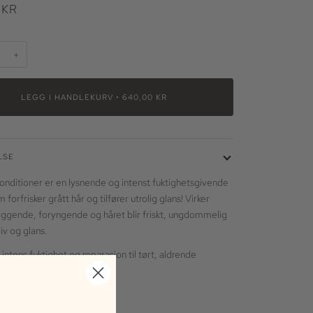
 KR
+
LEGG I HANDLEKURV
•
640,00 KR
LSE
Conditioner er en lysnende og intenst fuktighetsgivende
forfrisker grått hår og tilfører utrolig glans! Virker
gende, foryngende og håret blir friskt, ungdommelig
liv og glans.
r intens fuktighet og reparasjon til tørt, aldrende