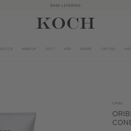
RASK LEVERING
DPLEIE
MAKEUP
DUFT
HÅR
HERRE
OM OSS
INS
ORIBE
ORIB
COND