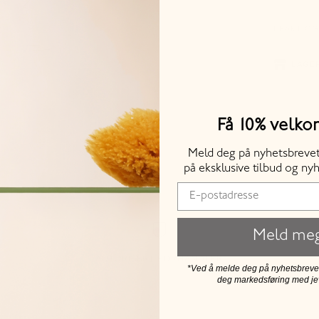
FRAKT OG
LAGER
Lagersaldo
vises for 
Få 10% velk
Meld deg på nyhetsbrevet 
på eksklusive tilbud og nyh
Meld me
AUTORISERT FORHANDLER
*Ved å melde deg på nyhetsbrevet,
deg markedsføring med j