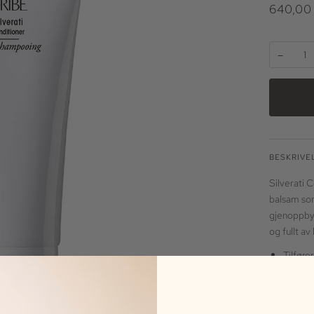
640,00
−
BESKRIVE
Silverati 
balsam som 
gjenoppbyg
og fullt av 
Tilføre
Les mer