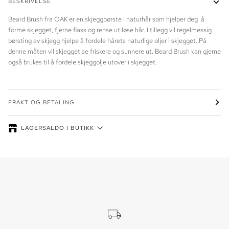
BESKRIVELSE
Beard Brush fra OAK er en skjeggbørste i naturhår som hjelper deg å
forme skjegget, fjerne flass og rense ut løse hår. I tillegg vil regelmessig
børsting av skjegg hjelpe å fordele hårets naturlige oljer i skjegget. På
denne måten vil skjegget se friskere og sunnere ut. Beard Brush kan gjerne
også brukes til å fordele skjeggolje utover i skjegget.
FRAKT OG BETALING
LAGERSALDO I BUTIKK
Lagersaldo kan variere - ring oss for å reservere din vare. Lager vises
for den valgte fargen/varianten.