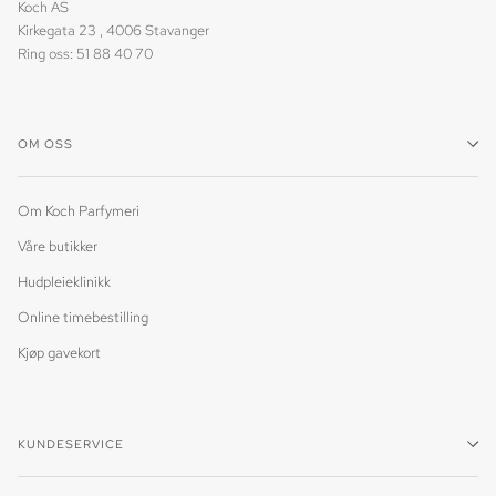
Koch AS
Kirkegata 23 , 4006 Stavanger
Ring oss: 51 88 40 70
OM OSS
Om Koch Parfymeri
Våre butikker
Hudpleieklinikk
Online timebestilling
Kjøp gavekort
KUNDESERVICE