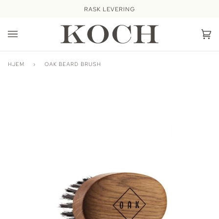
Hopp
RASK LEVERING
videre
Ha
(0
HJEM
›
OAK BEARD BRUSH