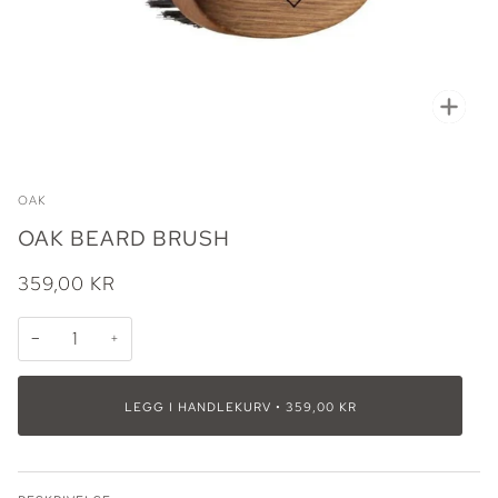
Zoo
OAK
OAK BEARD BRUSH
359,00 KR
−
+
LEGG I HANDLEKURV
•
359,00 KR