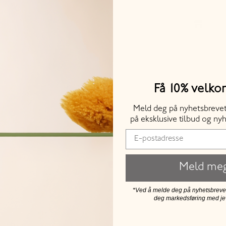
LAGER
Lagersaldo
vises for 
Få 10% velk
Meld deg på nyhetsbrevet 
på eksklusive tilbud og nyh
Meld me
AUTORISERT FORHANDLER
*Ved å melde deg på nyhetsbrevet,
deg markedsføring med j