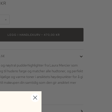
 KR
+
LEGG I HANDLEKURV
•
470,00 KR
LSE
g og nøytral pudderhighlighter fra Laura Mercier som
seg til hudens farge og matcher alle hudtoner, og perfekt
 kjølige og varme toner i ansiktets høydepunkter for å gi
d til makeupen din samtidig som den gir ansiktet mer
.
 BETALING