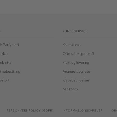
S
KUNDESERVICE
h Parfymeri
Kontakt oss
tikker
Ofte stilte spørsmål
eklinikk
Frakt og levering
timebestilling
Angrerett og retur
vekort
Kjøpsbetingelser
Min konto
PERSONVERNPOLICY (GDPR)
INFORMASJONSKAPSLER
ORG