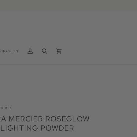
PIRASJON
Min
Søk
Handlekurv
(0)
konto
RCIER
RA MERCIER ROSEGLOW
HLIGHTING POWDER