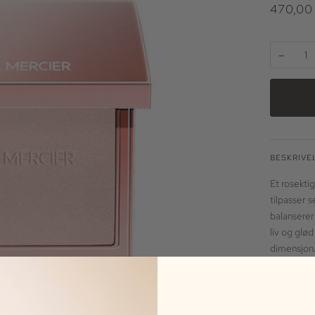
470,00
−
BESKRIVE
Et rosekti
tilpasser 
balanserer
liv og glø
dimensjon
Les mer
FRAKT OG