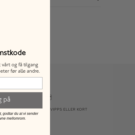
SALDO I BUTIKK
 kan variere - ring oss for å reservere din vare. Lager
den valgte fargen/varianten.
omstkode
vårt og få tilgang
eter før alle andre.
g på
BETAL MED KLARNA, VIPPS ELLER KORT
 godtar du at vi sender
evne mellomrom.