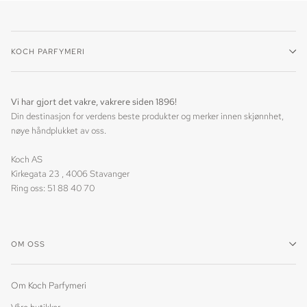
KOCH PARFYMERI
Vi har gjort det vakre, vakrere siden 1896!
Din destinasjon for verdens beste produkter og merker innen skjønnhet,
nøye håndplukket av oss.
Koch AS
Kirkegata 23 , 4006 Stavanger
Ring oss: 51 88 40 70
OM OSS
Om Koch Parfymeri