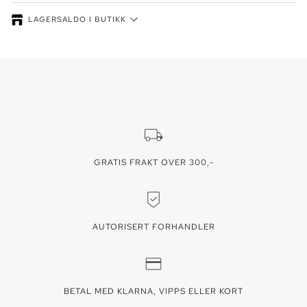
LAGERSALDO I BUTIKK
Lagersaldo kan variere - ring oss for å reservere din vare. Lager vises
for den valgte fargen/varianten.
GRATIS FRAKT OVER 300,-
AUTORISERT FORHANDLER
BETAL MED KLARNA, VIPPS ELLER KORT