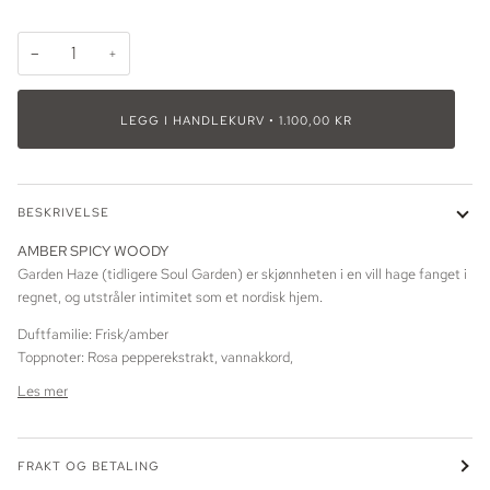
−
+
LEGG I HANDLEKURV
•
1.100,00 KR
BESKRIVELSE
AMBER SPICY WOODY
Garden Haze (tidligere Soul Garden) er skjønnheten i en vill hage fanget i
regnet, og utstråler intimitet som et nordisk hjem.
Duftfamilie: Frisk/amber
Toppnoter: Rosa pepperekstrakt, vannakkord,
Les mer
FRAKT OG BETALING