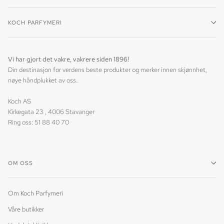
KOCH PARFYMERI
Vi har gjort det vakre, vakrere siden 1896!
Din destinasjon for verdens beste produkter og merker innen skjønnhet,
nøye håndplukket av oss.
Koch AS
Kirkegata 23 , 4006 Stavanger
Ring oss: 51 88 40 70
OM OSS
Om Koch Parfymeri
Våre butikker