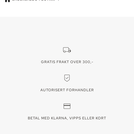
Lagersaldo kan variere - ring oss for å reservere din vare. Lager vises
for den valgte fargen/varianten.
GRATIS FRAKT OVER 300,-
AUTORISERT FORHANDLER
BETAL MED KLARNA, VIPPS ELLER KORT