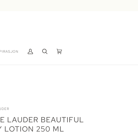
PIRASJON
Min
Søk
Handlekurv
(0)
konto
UDER
E LAUDER BEAUTIFUL
 LOTION 250 ML