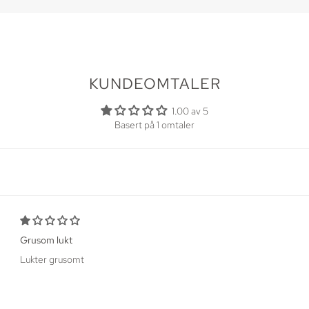
KUNDEOMTALER
1.00 av 5
Basert på 1 omtaler
Grusom lukt
Lukter grusomt