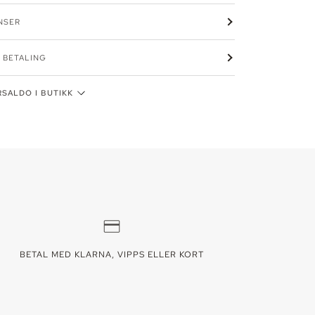
NSER
 BETALING
SALDO I BUTIKK
 kan variere - ring oss for å reservere din vare. Lager
den valgte fargen/varianten.
BETAL MED KLARNA, VIPPS ELLER KORT