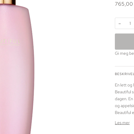
765,00
−
Gi meg bes
BESKRIVE
En lett og 
Beautiful 
dagen. En 
og appelsi
Beautiful e
Les mer