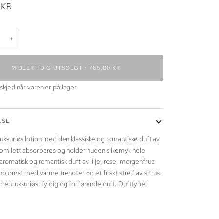
 KR
+
MIDLERTIDIG UTSOLGT
•
765,00 KR
kjed når varen er på lager
LSE
luksuriøs lotion med den klassiske og romantiske duft av
som lett absorberes og holder huden silkemyk hele
aromatisk og romantisk duft av lilje, rose, morgenfrue
nblomst med varme trenoter og et friskt streif av sitrus.
r en luksuriøs, fyldig og forførende duft. Dufttype: