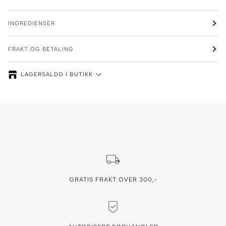
INGREDIENSER
FRAKT OG BETALING
LAGERSALDO I BUTIKK
Lagersaldo kan variere - ring oss for å reservere din vare. Lager vises
for den valgte fargen/varianten.
GRATIS FRAKT OVER 300,-