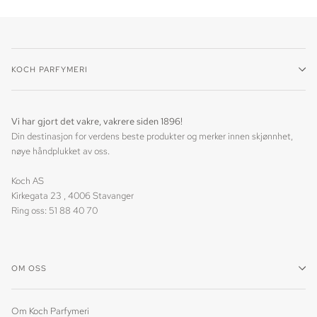
KOCH PARFYMERI
Vi har gjort det vakre, vakrere siden 1896!
Din destinasjon for verdens beste produkter og merker innen skjønnhet,
nøye håndplukket av oss.
Koch AS
Kirkegata 23 , 4006 Stavanger
Ring oss: 51 88 40 70
OM OSS
Om Koch Parfymeri